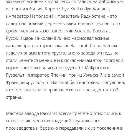
заказы от «сильных мира сего» сыпались на фабрику как
из рога изобилия. Короли Луи XVIII и Луи-Филипп,
император Наполеон III, правитель Раджостана – это
далеко не полный перечень влиятельных персон того
времени, чьи заказы выполняли мастера Baccarat.
Русский царь Николай II лично нарисовал эскизы
канделябров, которые заказал Baccarat. Со временем
изделия знаменитого хрустального завода отнюдь не
стали цениться меньше и к поклонникам этой торговой
марки присоединились президент США Франклин
Рузвельт, император Японии, принц Уэльский, а в самой
Франции хрусталь от Baccarat был настолько популярен,
что его заказывали практически все президенты этой
страны.
Мастера завода Baccarat всегда трепетно относились к
сохранению местных традиций хрустального
производства и бережно передавали их из поколения в